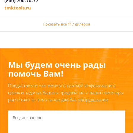
(800) 700-70-77
tmktools.ru
Показать все 117 дилеров
Мы будем очень рады
помочь Вам!
Предоставьте нам немного краткой информации о
целях и задачах Вашего предриятия и наши инженеры
расчитают оптимальное для Вас оборудование